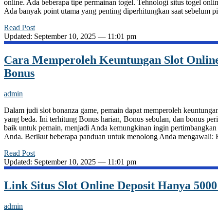
online. Ada beberapa tipe permainan togel. Tehnologi situs togel onli
Ada banyak point utama yang penting diperhitungkan saat sebelum pil
Read Post
Updated: September 10, 2025 — 11:01 pm
Cara Memperoleh Keuntungan Slot Onlin
Bonus
admin
Dalam judi slot bonanza game, pemain dapat memperoleh keuntungan
yang beda. Ini terhitung Bonus harian, Bonus sebulan, dan bonus pe
baik untuk pemain, menjadi Anda kemungkinan ingin pertimbangkan 
Anda. Berikut beberapa panduan untuk menolong Anda mengawali: 
Read Post
Updated: September 10, 2025 — 11:01 pm
Link Situs Slot Online Deposit Hanya 50
admin