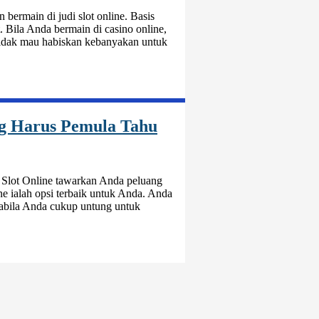
bermain di judi slot online. Basis
 Bila Anda bermain di casino online,
tidak mau habiskan kebanyakan untuk
ng Harus Pemula Tahu
di Slot Online tawarkan Anda peluang
ne ialah opsi terbaik untuk Anda. Anda
apabila Anda cukup untung untuk