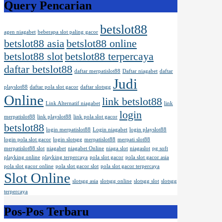
Query Pencarian
betslot88
agen niagabet
beberapa slot paling gacor
betslot88 asia
betslot88 online
betslot88 slot
betslot88 terpercaya
daftar betslot88
daftar merpatislot88
Daftar niagabet
daftar
Judi
playslot88
daftar pola slot gacor
daftar slotsgg
Online
link betslot88
Link Alternatif niagabet
link
login
merpatislot88
link playslot88
link pola slot gacor
betslot88
login merpatislot88
Login niagabet
login playslot88
login pola slot gacor
login slotsgg
merpatislot88
merpati slot88
merpatislot88 slot
niagabet
niagabet Online
niaga slot
niagaslot
pg soft
playking online
playking terpercaya
pola slot gacor
pola slot gacor asia
pola slot gacor online
pola slot gacor slot
pola slot gacor terpercaya
Slot Online
slotsgg asia
slotsgg online
slotsgg slot
slotsgg
terpercaya
Pos-Pos Terbaru