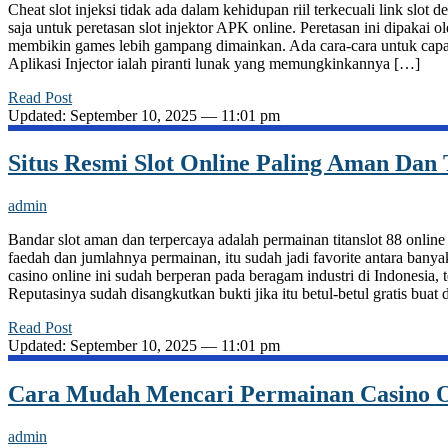
Cheat slot injeksi tidak ada dalam kehidupan riil terkecuali link slot 
saja untuk peretasan slot injektor APK online. Peretasan ini dipakai 
membikin games lebih gampang dimainkan. Ada cara-cara untuk capai in
Aplikasi Injector ialah piranti lunak yang memungkinkannya […]
Read Post
Updated: September 10, 2025 — 11:01 pm
Situs Resmi Slot Online Paling Aman Dan
admin
Bandar slot aman dan terpercaya adalah permainan titanslot 88 online
faedah dan jumlahnya permainan, itu sudah jadi favorite antara bany
casino online ini sudah berperan pada beragam industri di Indonesia, 
Reputasinya sudah disangkutkan bukti jika itu betul-betul gratis buat
Read Post
Updated: September 10, 2025 — 11:01 pm
Cara Mudah Mencari Permainan Casino On
admin