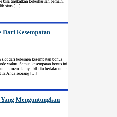
ne bisa tingkatkan keberhasilan pemain.
ih situs […]
e Dari Kesempatan
 slot dari beberapa kesempatan bonus
riode waktu. Semua kesempatan bonus ini
untuk memakainya bila itu berlaku untuk
Bila Anda seorang […]
00 Yang Menguntungkan