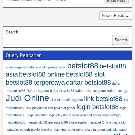
Read Post
Newer Posts →
Search
Search
Query Pencarian
betslot88
betslot88
agen niagabet
beberapa slot paling gacor
asia
betslot88 online
betslot88 slot
betslot88 terpercaya
daftar betslot88
daftar
merpatislot88
Daftar niagabet
daftar playslot88
daftar pola slot gacor
daftar slotsgg
Judi Online
link betslot88
Link Alternatif niagabet
link
login betslot88
merpatislot88
link playslot88
link pola slot gacor
login
merpatislot88
Login niagabet
login playslot88
login pola slot gacor
login slotsgg
merpatislot88
merpati slot88
merpatislot88 slot
niagabet
niagabet Online
niaga slot
niagaslot
pg soft
playking online
playking terpercaya
pola slot gacor
pola slot gacor