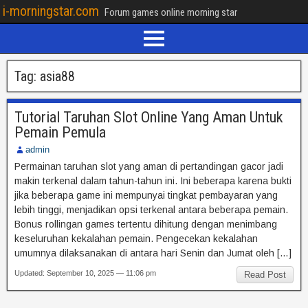
i-morningstar.com
Forum games online morning star
Tag:
asia88
Tutorial Taruhan Slot Online Yang Aman Untuk
Pemain Pemula
admin
Permainan taruhan slot yang aman di pertandingan gacor jadi
makin terkenal dalam tahun-tahun ini. Ini beberapa karena bukti
jika beberapa game ini mempunyai tingkat pembayaran yang
lebih tinggi, menjadikan opsi terkenal antara beberapa pemain.
Bonus rollingan games tertentu dihitung dengan menimbang
keseluruhan kekalahan pemain. Pengecekan kekalahan
umumnya dilaksanakan di antara hari Senin dan Jumat oleh […]
Updated: September 10, 2025 — 11:06 pm
Read Post