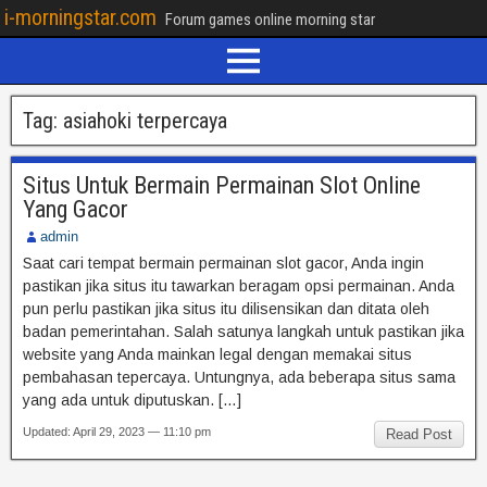
i-morningstar.com
Forum games online morning star
Tag:
asiahoki terpercaya
Situs Untuk Bermain Permainan Slot Online
Yang Gacor
admin
Saat cari tempat bermain permainan slot gacor, Anda ingin
pastikan jika situs itu tawarkan beragam opsi permainan. Anda
pun perlu pastikan jika situs itu dilisensikan dan ditata oleh
badan pemerintahan. Salah satunya langkah untuk pastikan jika
website yang Anda mainkan legal dengan memakai situs
pembahasan tepercaya. Untungnya, ada beberapa situs sama
yang ada untuk diputuskan. […]
Updated: April 29, 2023 — 11:10 pm
Read Post