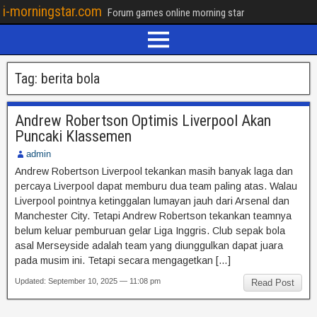
i-morningstar.com
Forum games online morning star
Tag:
berita bola
Andrew Robertson Optimis Liverpool Akan
Puncaki Klassemen
admin
Andrew Robertson Liverpool tekankan masih banyak laga dan
percaya Liverpool dapat memburu dua team paling atas. Walau
Liverpool pointnya ketinggalan lumayan jauh dari Arsenal dan
Manchester City. Tetapi Andrew Robertson tekankan teamnya
belum keluar pemburuan gelar Liga Inggris. Club sepak bola
asal Merseyside adalah team yang diunggulkan dapat juara
pada musim ini. Tetapi secara mengagetkan […]
Updated: September 10, 2025 — 11:08 pm
Read Post