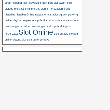
Login niagabet
login playslot88
login pola slot gacor
login
slotsgg
merpatislot88
merpati slot88
merpatislot88 slot
niagabet
niagabet Online
niaga slot
niagaslot
pg soft
playking
online
playking terpercaya
pola slot gacor
pola slot gacor asia
pola slot gacor online
pola slot gacor slot
pola slot gacor
Slot Online
terpercaya
slotsgg asia
slotsgg
online
slotsgg slot
slotsgg terpercaya