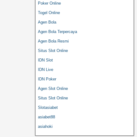
Poker Online
Togel Online
Agen Bola
Agen Bola Terpercaya
Agen Bola Resmi
Situs Slot Online
IDN Slot
IDN Live
IDN Poker
Agen Slot Online
Situs Slot Online
Slotasiabet
asiabet88
asiahoki