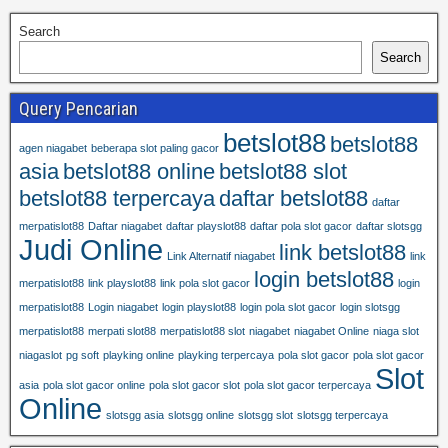
Search
Search
Query Pencarian
betslot88
betslot88
agen niagabet
beberapa slot paling gacor
asia
betslot88 online
betslot88 slot
betslot88 terpercaya
daftar betslot88
daftar
merpatislot88
Daftar niagabet
daftar playslot88
daftar pola slot gacor
daftar slotsgg
Judi Online
link betslot88
Link Alternatif niagabet
link
login betslot88
merpatislot88
link playslot88
link pola slot gacor
login
merpatislot88
Login niagabet
login playslot88
login pola slot gacor
login slotsgg
merpatislot88
merpati slot88
merpatislot88 slot
niagabet
niagabet Online
niaga slot
niagaslot
pg soft
playking online
playking terpercaya
pola slot gacor
pola slot gacor
Slot
asia
pola slot gacor online
pola slot gacor slot
pola slot gacor terpercaya
Online
slotsgg asia
slotsgg online
slotsgg slot
slotsgg terpercaya