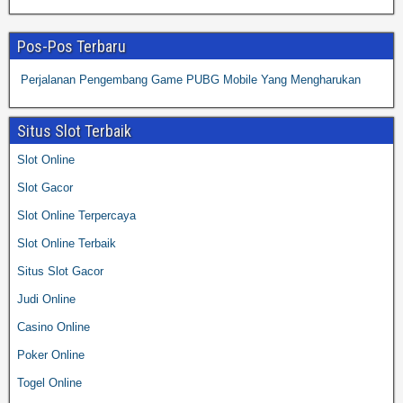
Pos-Pos Terbaru
Perjalanan Pengembang Game PUBG Mobile Yang Mengharukan
Situs Slot Terbaik
Slot Online
Slot Gacor
Slot Online Terpercaya
Slot Online Terbaik
Situs Slot Gacor
Judi Online
Casino Online
Poker Online
Togel Online