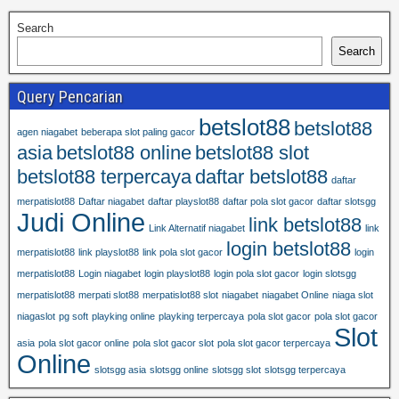
Search
Search
Query Pencarian
betslot88
betslot88
agen niagabet
beberapa slot paling gacor
asia
betslot88 online
betslot88 slot
betslot88 terpercaya
daftar betslot88
daftar
merpatislot88
Daftar niagabet
daftar playslot88
daftar pola slot gacor
daftar slotsgg
Judi Online
link betslot88
Link Alternatif niagabet
link
login betslot88
merpatislot88
link playslot88
link pola slot gacor
login
merpatislot88
Login niagabet
login playslot88
login pola slot gacor
login slotsgg
merpatislot88
merpati slot88
merpatislot88 slot
niagabet
niagabet Online
niaga slot
niagaslot
pg soft
playking online
playking terpercaya
pola slot gacor
pola slot gacor
Slot
asia
pola slot gacor online
pola slot gacor slot
pola slot gacor terpercaya
Online
slotsgg asia
slotsgg online
slotsgg slot
slotsgg terpercaya