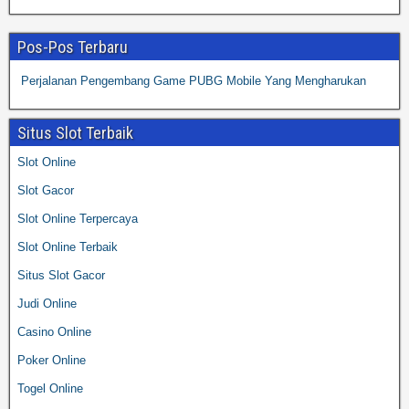
Pos-Pos Terbaru
Perjalanan Pengembang Game PUBG Mobile Yang Mengharukan
Situs Slot Terbaik
Slot Online
Slot Gacor
Slot Online Terpercaya
Slot Online Terbaik
Situs Slot Gacor
Judi Online
Casino Online
Poker Online
Togel Online