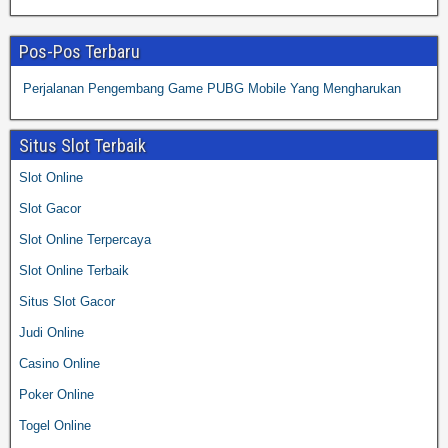
Pos-Pos Terbaru
Perjalanan Pengembang Game PUBG Mobile Yang Mengharukan
Situs Slot Terbaik
Slot Online
Slot Gacor
Slot Online Terpercaya
Slot Online Terbaik
Situs Slot Gacor
Judi Online
Casino Online
Poker Online
Togel Online