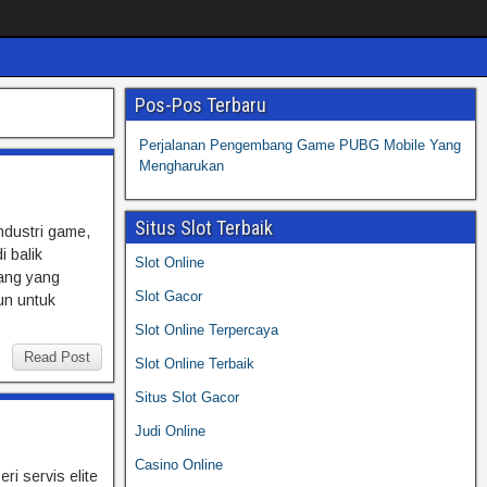
Pos-Pos Terbaru
Perjalanan Pengembang Game PUBG Mobile Yang
Mengharukan
Situs Slot Terbaik
ndustri game,
 balik
Slot Online
ang yang
Slot Gacor
un untuk
Slot Online Terpercaya
Read Post
Slot Online Terbaik
Situs Slot Gacor
Judi Online
Casino Online
ri servis elite