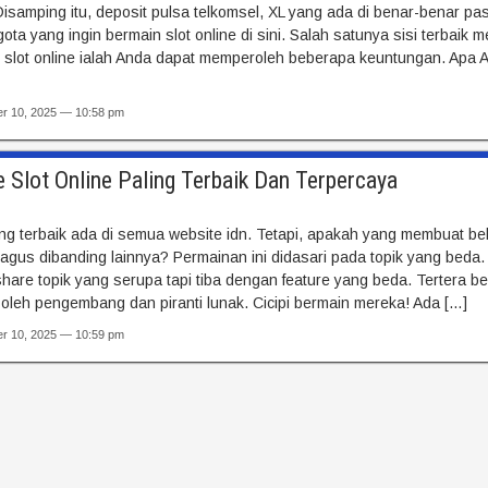
isamping itu, deposit pulsa telkomsel, XL yang ada di benar-benar pa
ta yang ingin bermain slot online di sini. Salah satunya sisi terbaik 
 slot online ialah Anda dapat memperoleh beberapa keuntungan. Apa 
r 10, 2025 — 10:58 pm
 Slot Online Paling Terbaik Dan Terpercaya
ing terbaik ada di semua website idn. Tetapi, apakah yang membuat b
agus dibanding lainnya? Permainan ini didasari pada topik yang beda
are topik yang serupa tapi tiba dengan feature yang beda. Tertera beri
oleh pengembang dan piranti lunak. Cicipi bermain mereka! Ada […]
r 10, 2025 — 10:59 pm