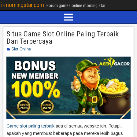
i-morningstar.com
Forum games online morning star
Situs Game Slot Online Paling Terbaik
Dan Terpercaya
Slot Online
Game slot paling terbaik
ada di semua website idn. Tetapi,
apakah yang membuat beberapa pada mereka lebih bagus