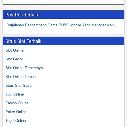
Pos-Pos Terbaru
Perjalanan Pengembang Game PUBG Mobile Yang Mengharukan
Situs Slot Terbaik
Slot Online
Slot Gacor
Slot Online Terpercaya
Slot Online Terbaik
Situs Slot Gacor
Judi Online
Casino Online
Poker Online
Togel Online