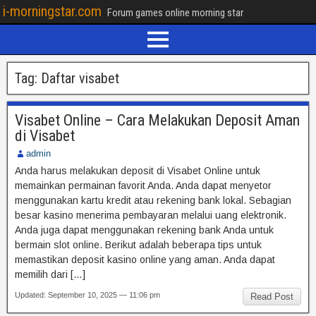
i-morningstar.com
Forum games online morning star
Tag:
Daftar visabet
Visabet Online – Cara Melakukan Deposit Aman
di Visabet
admin
Anda harus melakukan deposit di Visabet Online untuk
memainkan permainan favorit Anda. Anda dapat menyetor
menggunakan kartu kredit atau rekening bank lokal. Sebagian
besar kasino menerima pembayaran melalui uang elektronik.
Anda juga dapat menggunakan rekening bank Anda untuk
bermain slot online. Berikut adalah beberapa tips untuk
memastikan deposit kasino online yang aman. Anda dapat
memilih dari […]
Updated: September 10, 2025 — 11:06 pm
Read Post