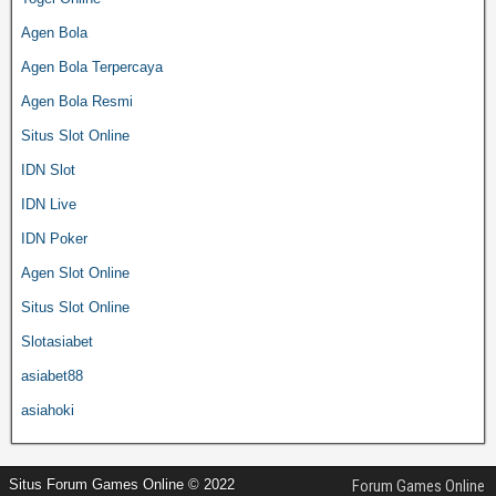
Agen Bola
Agen Bola Terpercaya
Agen Bola Resmi
Situs Slot Online
IDN Slot
IDN Live
IDN Poker
Agen Slot Online
Situs Slot Online
Slotasiabet
asiabet88
asiahoki
Situs Forum Games Online © 2022
Forum Games Online