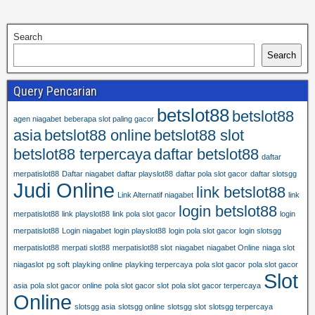
Search
Search
Query Pencarian
betslot88
betslot88
agen niagabet
beberapa slot paling gacor
asia
betslot88 online
betslot88 slot
betslot88 terpercaya
daftar betslot88
daftar
merpatislot88
Daftar niagabet
daftar playslot88
daftar pola slot gacor
daftar slotsgg
Judi Online
link betslot88
Link Alternatif niagabet
link
login betslot88
merpatislot88
link playslot88
link pola slot gacor
login
merpatislot88
Login niagabet
login playslot88
login pola slot gacor
login slotsgg
merpatislot88
merpati slot88
merpatislot88 slot
niagabet
niagabet Online
niaga slot
niagaslot
pg soft
playking online
playking terpercaya
pola slot gacor
pola slot gacor
Slot
asia
pola slot gacor online
pola slot gacor slot
pola slot gacor terpercaya
Online
slotsgg asia
slotsgg online
slotsgg slot
slotsgg terpercaya