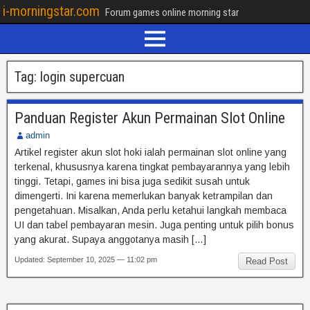
i-morningstar.com
Forum games online morning star
Tag:
login supercuan
Panduan Register Akun Permainan Slot Online
admin
Artikel register akun slot hoki ialah permainan slot online yang
terkenal, khususnya karena tingkat pembayarannya yang lebih
tinggi. Tetapi, games ini bisa juga sedikit susah untuk
dimengerti. Ini karena memerlukan banyak ketrampilan dan
pengetahuan. Misalkan, Anda perlu ketahui langkah membaca
UI dan tabel pembayaran mesin. Juga penting untuk pilih bonus
yang akurat. Supaya anggotanya masih […]
Updated: September 10, 2025 — 11:02 pm
Read Post