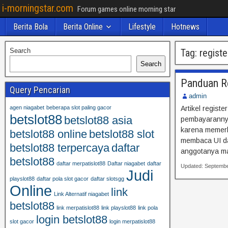
i-morningstar.com
Forum games online morning star
Berita Bola
Berita Online
Lifestyle
Hotnews
Search
Tag:
registe
Search
Panduan Re
Query Pencarian
admin
agen niagabet
beberapa slot paling gacor
Artikel regist
betslot88
betslot88 asia
pembayarannya 
karena memerl
betslot88 online
betslot88 slot
membaca UI da
betslot88 terpercaya
daftar
anggotanya ma
betslot88
daftar merpatislot88
Daftar niagabet
daftar
Updated: Septembe
Judi
playslot88
daftar pola slot gacor
daftar slotsgg
Online
link
Link Alternatif niagabet
betslot88
link merpatislot88
link playslot88
link pola
login betslot88
slot gacor
login merpatislot88