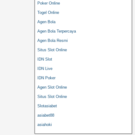
Poker Online
Togel Online
Agen Bola
Agen Bola Terpercaya
Agen Bola Resmi
Situs Slot Online
IDN Slot
IDN Live
IDN Poker
Agen Slot Online
Situs Slot Online
Slotasiabet
asiabet88
asiahoki