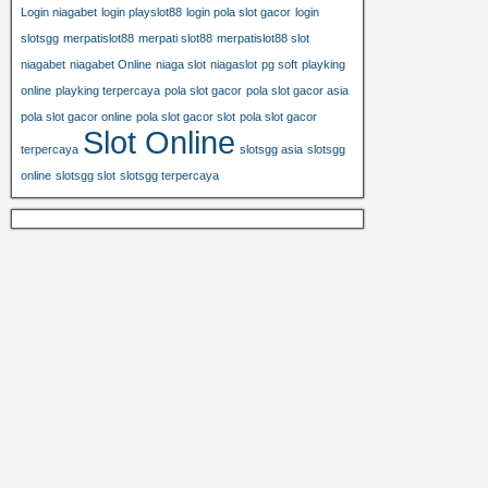
Login niagabet
login playslot88
login pola slot gacor
login
slotsgg
merpatislot88
merpati slot88
merpatislot88 slot
niagabet
niagabet Online
niaga slot
niagaslot
pg soft
playking
online
playking terpercaya
pola slot gacor
pola slot gacor asia
pola slot gacor online
pola slot gacor slot
pola slot gacor
Slot Online
terpercaya
slotsgg asia
slotsgg
online
slotsgg slot
slotsgg terpercaya