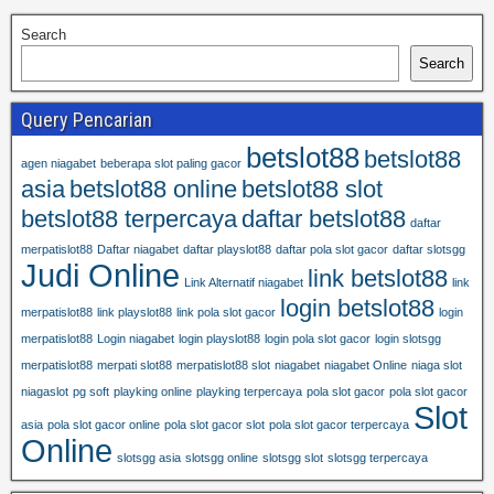
Search
Search
Query Pencarian
betslot88
betslot88
agen niagabet
beberapa slot paling gacor
asia
betslot88 online
betslot88 slot
betslot88 terpercaya
daftar betslot88
daftar
merpatislot88
Daftar niagabet
daftar playslot88
daftar pola slot gacor
daftar slotsgg
Judi Online
link betslot88
Link Alternatif niagabet
link
login betslot88
merpatislot88
link playslot88
link pola slot gacor
login
merpatislot88
Login niagabet
login playslot88
login pola slot gacor
login slotsgg
merpatislot88
merpati slot88
merpatislot88 slot
niagabet
niagabet Online
niaga slot
niagaslot
pg soft
playking online
playking terpercaya
pola slot gacor
pola slot gacor
Slot
asia
pola slot gacor online
pola slot gacor slot
pola slot gacor terpercaya
Online
slotsgg asia
slotsgg online
slotsgg slot
slotsgg terpercaya