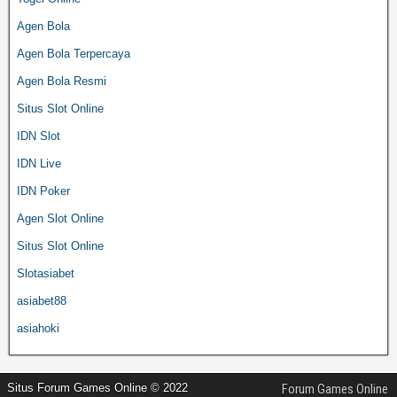
Agen Bola
Agen Bola Terpercaya
Agen Bola Resmi
Situs Slot Online
IDN Slot
IDN Live
IDN Poker
Agen Slot Online
Situs Slot Online
Slotasiabet
asiabet88
asiahoki
Situs Forum Games Online © 2022
Forum Games Online