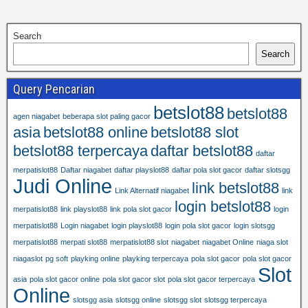
Search
Search
Query Pencarian
betslot88
betslot88
agen niagabet
beberapa slot paling gacor
asia
betslot88 online
betslot88 slot
betslot88 terpercaya
daftar betslot88
daftar
merpatislot88
Daftar niagabet
daftar playslot88
daftar pola slot gacor
daftar slotsgg
Judi Online
link betslot88
Link Alternatif niagabet
link
login betslot88
merpatislot88
link playslot88
link pola slot gacor
login
merpatislot88
Login niagabet
login playslot88
login pola slot gacor
login slotsgg
merpatislot88
merpati slot88
merpatislot88 slot
niagabet
niagabet Online
niaga slot
niagaslot
pg soft
playking online
playking terpercaya
pola slot gacor
pola slot gacor
Slot
asia
pola slot gacor online
pola slot gacor slot
pola slot gacor terpercaya
Online
slotsgg asia
slotsgg online
slotsgg slot
slotsgg terpercaya