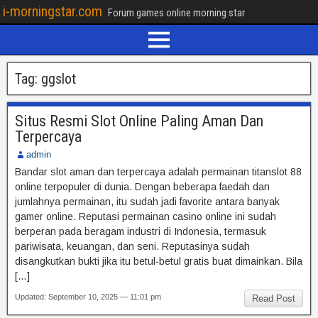
i-morningstar.com
Forum games online morning star
Tag:
ggslot
Situs Resmi Slot Online Paling Aman Dan
Terpercaya
admin
Bandar slot aman dan terpercaya adalah permainan titanslot 88
online terpopuler di dunia. Dengan beberapa faedah dan
jumlahnya permainan, itu sudah jadi favorite antara banyak
gamer online. Reputasi permainan casino online ini sudah
berperan pada beragam industri di Indonesia, termasuk
pariwisata, keuangan, dan seni. Reputasinya sudah
disangkutkan bukti jika itu betul-betul gratis buat dimainkan. Bila
[…]
Updated: September 10, 2025 — 11:01 pm
Read Post