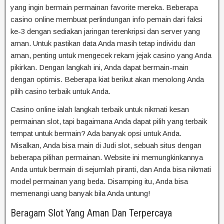
yang ingin bermain permainan favorite mereka. Beberapa
casino online membuat perlindungan info pemain dari faksi
ke-3 dengan sediakan jaringan terenkripsi dan server yang
aman. Untuk pastikan data Anda masih tetap individu dan
aman, penting untuk mengecek rekam jejak casino yang Anda
pikirkan. Dengan langkah ini, Anda dapat bermain-main
dengan optimis. Beberapa kiat berikut akan menolong Anda
pilih casino terbaik untuk Anda.
Casino online ialah langkah terbaik untuk nikmati kesan
permainan slot, tapi bagaimana Anda dapat pilih yang terbaik
tempat untuk bermain? Ada banyak opsi untuk Anda.
Misalkan, Anda bisa main di Judi slot, sebuah situs dengan
beberapa pilihan permainan. Website ini memungkinkannya
Anda untuk bermain di sejumlah piranti, dan Anda bisa nikmati
model permainan yang beda. Disamping itu, Anda bisa
memenangi uang banyak bila Anda untung!
Beragam Slot Yang Aman Dan Terpercaya