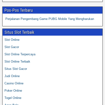
Pos-Pos Terbaru
Perjalanan Pengembang Game PUBG Mobile Yang Mengharukan
Situs Slot Terbaik
Slot Online
Slot Gacor
Slot Online Terpercaya
Slot Online Terbaik
Situs Slot Gacor
Judi Online
Casino Online
Poker Online
Togel Online