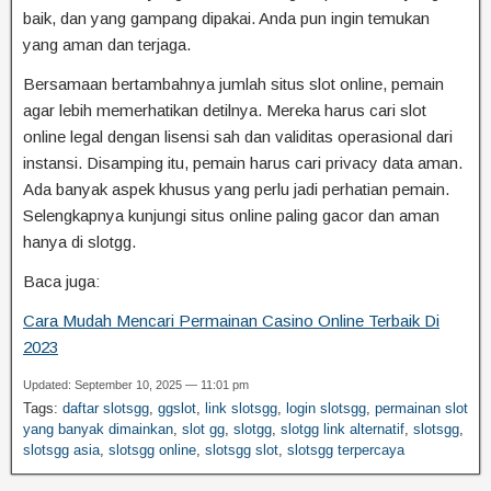
baik, dan yang gampang dipakai. Anda pun ingin temukan
yang aman dan terjaga.
Bersamaan bertambahnya jumlah situs slot online, pemain
agar lebih memerhatikan detilnya. Mereka harus cari slot
online legal dengan lisensi sah dan validitas operasional dari
instansi. Disamping itu, pemain harus cari privacy data aman.
Ada banyak aspek khusus yang perlu jadi perhatian pemain.
Selengkapnya kunjungi situs online paling gacor dan aman
hanya di slotgg.
Baca juga:
Cara Mudah Mencari Permainan Casino Online Terbaik Di
2023
Updated: September 10, 2025 — 11:01 pm
Tags:
daftar slotsgg
,
ggslot
,
link slotsgg
,
login slotsgg
,
permainan slot
yang banyak dimainkan
,
slot gg
,
slotgg
,
slotgg link alternatif
,
slotsgg
,
slotsgg asia
,
slotsgg online
,
slotsgg slot
,
slotsgg terpercaya