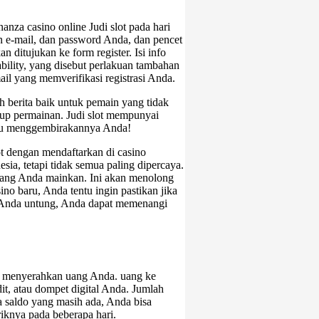
nza casino online Judi slot pada hari
 e-mail, dan password Anda, dan pencet
 ditujukan ke form register. Isi info
ility, yang disebut perlakuan tambahan
l yang memverifikasi registrasi Anda.
ah berita baik untuk pemain yang tidak
up permainan. Judi slot mempunyai
gitu menggembirakannya Anda!
t dengan mendaftarkan di casino
sia, tetapi tidak semua paling dipercaya.
yang Anda mainkan. Ini akan menolong
o baru, Anda tentu ingin pastikan jika
a Anda untung, Anda dapat memenangi
uk menyerahkan uang Anda. uang ke
it, atau dompet digital Anda. Jumlah
a saldo yang masih ada, Anda bisa
iknya pada beberapa hari.