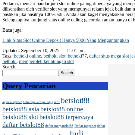
Pertama, mencari bandar judi slot online paling dipercaya yang memp
dilisensikan oleh verifier slot yang mempunyai rekam jejak baik d
pastikan jika hasilnya 100% adil. Anda akan kaget menyaksikan ber
Selengkapnya kunjungi situs online oaling gacor dan aman hanya di b
Baca juga:
Link Situs Slot Online Deposit Hanya 5000 Yang Menguntungkan
Updated: September 10, 2025 — 11:01 pm
Tags:
bethoki online
,
bethoki slot
,
bethoki77
,
daftar situs mega slot je
bethoki
,
memperoleh keuntungan slot
Search
Search
Query Pencarian
betslot88
agen niagabet
beberapa slot paling gacor
betslot88 asia
betslot88 online
betslot88 slot
betslot88 terpercaya
daftar betslot88
daftar merpatislot88
Daftar niagabet
daftar
Judi