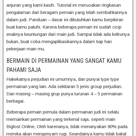
anjuran yang kami kasih. Tutorial ini meruoakan ringkasan
pengalaman dari beragam pemain yang telah sembahkannya
dalam judi. Panduan – dasar ini dibutuhkan kamu berpikiran
buat kamu patuhi. Karena beberapa pemain ini sudah cicip
enaknya keuntungan dari main judi. Sampai tidak ada kelirunya
bukan, buat coba mengaplikasikannya dalam tiap hari
pekerjaan main mu.
BERMAIN DI PERMAINAN YANG SANGAT KAMU
PAHAMI SAJA
Hakekatnya perjudian ini umumnya, dan punyai type type
permainan yang lain. Ada sekitaran 5 jenis group perjudian.
Dan masing – masing grup punya turunan 4 – 5 permainan
berbagai.
Beberapa pemain pemula dalam permainan judi ini selalu
memainkan permainan yang terkenal saja. seperti main
Biglost Online, Oleh karenanya, tidak menanyakan 90% pada
mereka akan mengenyam rugi. Seandainya kamu tidak bakal