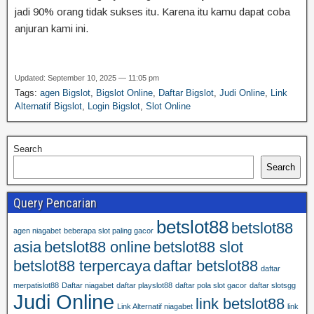
jadi 90% orang tidak sukses itu. Karena itu kamu dapat coba
anjuran kami ini.
Updated: September 10, 2025 — 11:05 pm
Tags:
agen Bigslot
,
Bigslot Online
,
Daftar Bigslot
,
Judi Online
,
Link
Alternatif Bigslot
,
Login Bigslot
,
Slot Online
Search
Search
Query Pencarian
betslot88
betslot88
agen niagabet
beberapa slot paling gacor
asia
betslot88 online
betslot88 slot
betslot88 terpercaya
daftar betslot88
daftar
merpatislot88
Daftar niagabet
daftar playslot88
daftar pola slot gacor
daftar slotsgg
Judi Online
link betslot88
Link Alternatif niagabet
link