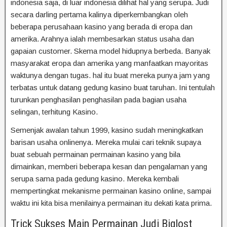
indonesia saja, di luar indonesia dilihat hal yang serupa. Judi
secara darling pertama kalinya diperkembangkan oleh
beberapa perusahaan kasino yang berada di eropa dan
amerika. Arahnya ialah membesarkan status usaha dan
gapaian customer. Skema model hidupnya berbeda. Banyak
masyarakat eropa dan amerika yang manfaatkan mayoritas
waktunya dengan tugas. hal itu buat mereka punya jam yang
terbatas untuk datang gedung kasino buat taruhan. Ini tentulah
turunkan penghasilan penghasilan pada bagian usaha
selingan, terhitung Kasino.
Semenjak awalan tahun 1999, kasino sudah meningkatkan
barisan usaha onlinenya. Mereka mulai cari teknik supaya
buat sebuah permainan permainan kasino yang bila
dimainkan, memberi beberapa kesan dan pengalaman yang
serupa sama pada gedung kasino. Mereka kembali
mempertingkat mekanisme permainan kasino online, sampai
waktu ini kita bisa menilainya permainan itu dekati kata prima.
Trick Sukses Main Permainan Judi Biglost